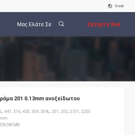
Greek
Μας Ελάτε Σε
Ζητήστε Ένα
Επαφή Με
Απόσπασμα
描
述
l κράμα 201 0.13mm ανοξείδωτου
L, 441, 316, 430, 304, 304L, 201, 202, 2101, 2205
0mm
 EN DIN ΜΒ