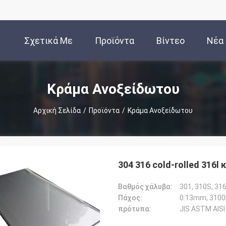
Σχετικά Με
Προϊόντα
Βίντεο
Νέα
Εμάς
Κράμα Ανοξείδωτου
Αρχική Σελίδα
/
Προϊόντα
/
Κράμα Ανοξείδωτου
304 316 cold-rolled 316
Βαθμός χάλυβα:
301, 310S, 316
Πάχος:
0.13mm, 310
πρότυπα:
JIS ASTM AISI