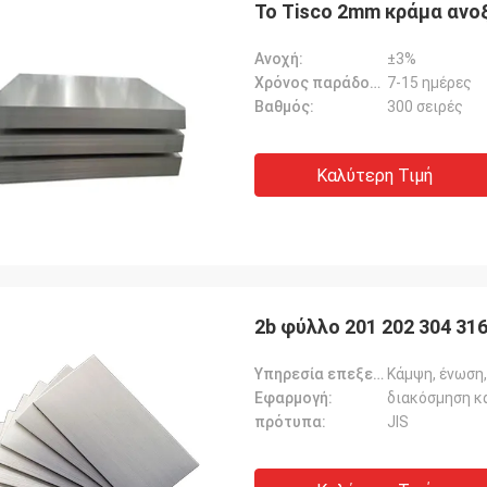
Το Tisco 2mm κράμα ανο
Ανοχή:
±3%
Χρόνος παράδοσης:
7-15 ημέρες
Βαθμός:
300 σειρές
Καλύτερη Τιμή
2b φύλλο 201 202 304 31
Υπηρεσία επεξεργασίας:
Κάμψη, ένωση,
Εφαρμογή:
διακόσμηση κ
πρότυπα:
JIS