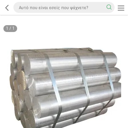
1
/
1