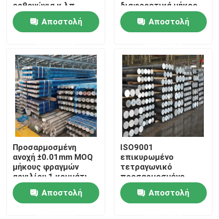
ορθογώνια κ.λπ.
διαφορετικά μήκος
και το πλάτος
Αποστολή
Αποστολή
ερώτησης
ερώτησης
Προσαρμοσμένη
ISO9001
Σπίτι
ανοχή ±0.01mm MOQ
επικυρωμένο
μήκους φραγμών
τετραγωνικό
αργιλίου 1 κομμάτι
προσαρμοσμένο
Προϊόντα
φραγμός πλάτος
Αποστολή
Αποστολή
αργιλίου
ερώτησης
ερώτησης
Βίντεο