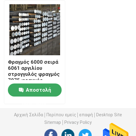
Περίπου εμείς
Γύρος εργοστασίων
Ποιοτικός έλεγχος
Φραγμός 6000 σειρά
6061 αργιλίου
στρογγυλός φραγμός
Μας ελάτε σε επαφή με
7075 φραγμός
αργιλίου 6063
Αποστολή
Ζητήστε ένα απόσπασμα
ερώτησης
Κράμα ανοξείδωτου
Αρχική Σελίδα
Περίπου εμείς
επαφή
Desktop Site
Sitemap
Privacy Policy
Φύλλο πιάτων ανοξείδωτου