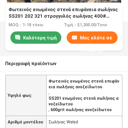
Φωτεινός ενωμένος στενά επιφάνεια σωλήνας
SS201 202 321 στρογγυλός σωλήνας 400#
600grit ανοξείδωτου
MOQ：1-18 τόνοι
Τιμή：$1,300.00/Tons
Καλύτερη τιμή
Μας ελάτε σε
επαφή με
Περιγραφή προϊόντων
Φωτεινός ενωμένος στενά επιφάν
εια σωλήνας ανοξείδωτου
,
Υψηλό φως:
SS201 ενωμένος στενά σωλήνας α
νοξείδωτου
,
600grit σωλήνας ανοξείδωτου
Αριθμό μοντέλου
Σωλήνας Weled