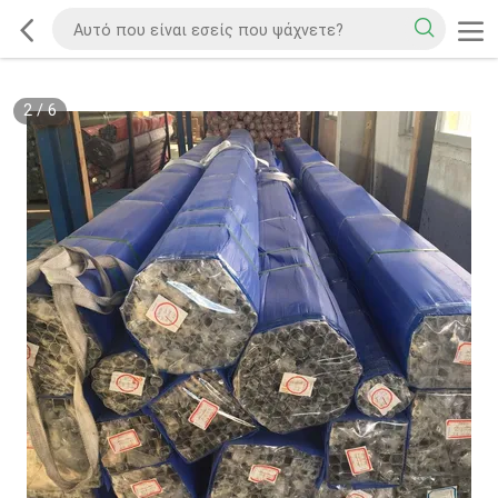
2
/
6