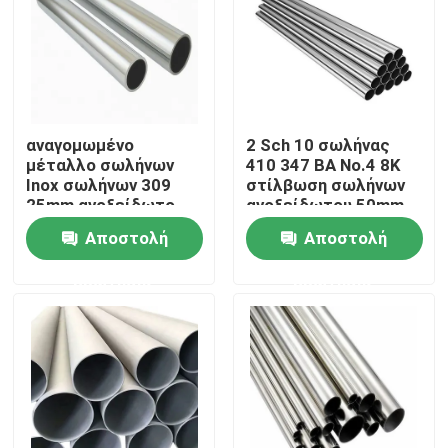
Προϊόντα
Βίντεο
αναγομωμένο
2 Sch 10 σωλήνας
μέταλλο σωλήνων
410 347 BA No.4 8K
Κράμα ανοξείδωτου
Inox σωλήνων 309
στίλβωση σωλήνων
25mm ανοξείδωτο
ανοξείδωτου 50mm
55mm 2B
Αποστολή
Αποστολή
Φύλλο πιάτων ανοξείδωτου
ερώτησης
ερώτησης
Λουρίδα σπειρών ανοξείδωτου
Διακοσμητικό σχεδιάγραμμα SS
Μπάρα ράβδου από ανοξείδωτο χάλυβα