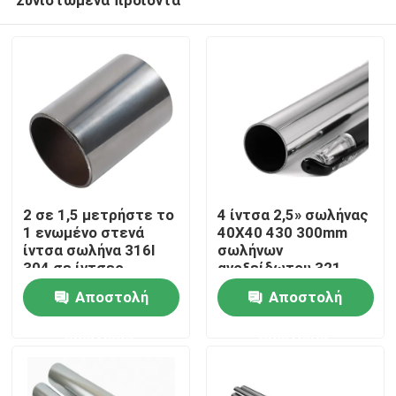
2 σε 1,5 μετρήστε το
4 ίντσα 2,5» σωλήνας
1 ενωμένο στενά
40X40 430 300mm
ίντσα σωλήνα 316l
σωλήνων
304 σε ίντσες
ανοξείδωτου 321
Σπίτι
ανοξείδωτου
Αποστολή
Αποστολή
στρογγυλά 90mm
ερώτησης
ερώτησης
Σχετικά με εμάς
Επαφές