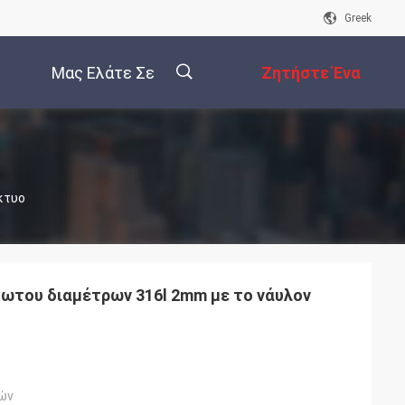
Greek
Μας Ελάτε Σε
Ζητήστε Ένα
Επαφή Με
Απόσπασμα
描
ίκτυο
述
ωτου διαμέτρων 316l 2mm με το νάυλον
ών