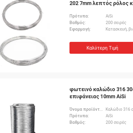
202 7mm λεπτός ρόλος κ
Πρότυπα:
AiSi
Βαθμός:
200 σειρές
Εφαρμογή:
Κατασκευή, βι
Καλύτερη Τιμή
φωτεινό καλώδιο 316 3
επιφάνειας 10mm AiSi
Όνομα προϊόντων:
Πρότυπα:
AiSi
Βαθμός:
200 σειρές