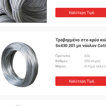
Καλύτερη Τιμή
Τραβηγμένο στο κρύο κα
Ss430 201 με νάυλον Cot
Πρότυπα:
AiSi
Βαθμός:
200 σειρές
Μήκος:
Αίτημα πελατ
Καλύτερη Τιμή