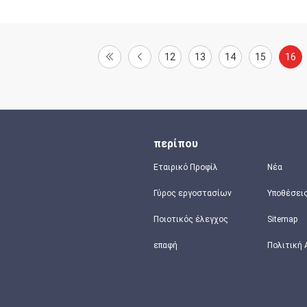
12
13
14
15
16
περίπου
Εταιρικό Προφίλ
Νέα
Γύρος εργοστασίων
Υποθέσει
Ποιοτικός έλεγχος
Sitemap
επαφή
Πολιτική