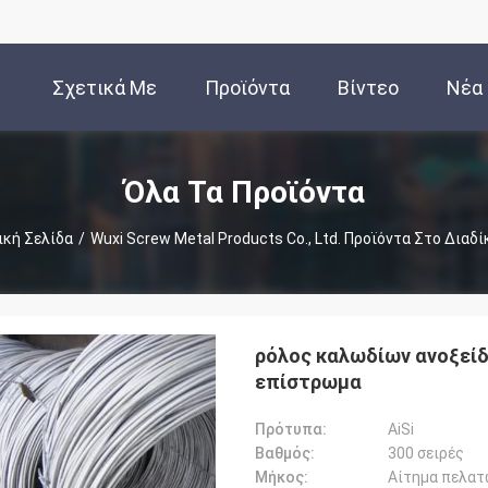
Σχετικά Με
Προϊόντα
Βίντεο
Νέα
Εμάς
Όλα Τα Προϊόντα
ική Σελίδα
/
Wuxi Screw Metal Products Co., Ltd. Προϊόντα Στο Διαδ
ρόλος καλωδίων ανοξείδ
επίστρωμα
Πρότυπα:
AiSi
Βαθμός:
300 σειρές
Μήκος:
Αίτημα πελατ