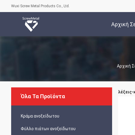
Wuxi Screw Metal Products Co., Ltd.
Αρχική Σ
Αρχική Σ
λέξεις-κ
Όλα Τα Προϊόντα
Κράμα ανοξείδωτου
Φύλλο πιάτων ανοξείδωτου