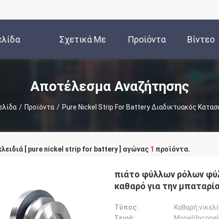
ελίδα
Σχετικά Με
Προϊόντα
Βίντεο
Εμάς
Αποτέλεσμα Αναζήτησης
ελίδα
/
Προϊόντα
/
Pure Nickel Strip For Battery Διαδικτυακός Κατα
λειδιά [ pure nickel strip for battery ] αγώνας
1
προϊόντα.
πιάτο φύλλων ρόλων φύλ
καθαρό για την μπαταρί
Τύπος:
Σειρά:
Monel/Inconel