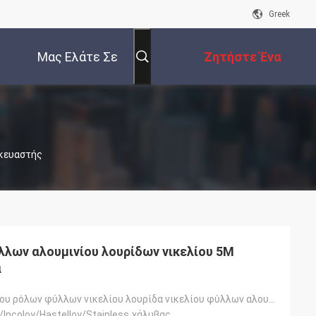
Greek
Μας Ελάτε Σε
Ζητήστε Ένα
Επαφή Με
Απόσπασμα
σκευαστής
λων αλουμινίου λουρίδων νικελίου 5M
α
Καθαρή νικελίου ρόλων φύλλων νικελίου λουρίδα νικελίου φύλλων αλουμινίου καθαρή
/Incoloy/Hastelloy/Stainless χάλυβας