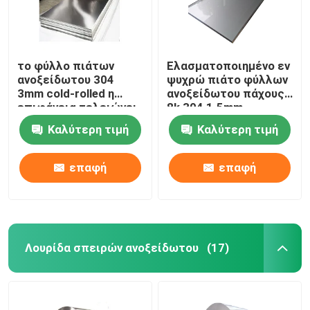
το φύλλο πιάτων
Ελασματοποιημένο εν
ανοξείδωτου 304
ψυχρώ πιάτο φύλλων
3mm cold-rolled η
ανοξείδωτου πάχους
επιφάνεια τελειώνει
8k 304 1.5mm
1500 χιλ.
Καλύτερη τιμή
Καλύτερη τιμή
επαφή
επαφή
Σπίτι
Λουρίδα σπειρών ανοξείδωτου
(17)
Προϊόντα
Βίντεο