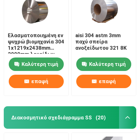
Περίπου εμείς
Ελασματοποιημένη εν
aisi 304 astm 3mm
Γύρος εργοστασίων
ψυχρώ βιομηχανία 304
παχύ σπείρα
1x1219x2438mm
ανοξείδωτου 321 8K
2000mm λουρίδων
Ποιοτικός έλεγχος
σπειρών ανοξείδωτου
Καλύτερη τιμή
Καλύτερη τιμή
HL
Μας ελάτε σε επαφή με
επαφή
επαφή
Ζητήστε ένα απόσπασμα
Κράμα ανοξείδωτου
Διακοσμητικό σχεδιάγραμμα SS
(20)
Φύλλο πιάτων ανοξείδωτου