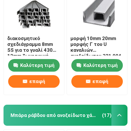
Λουρίδα σπειρών ανοξείδωτου
Διακοσμητικό σχεδιάγραμμα SS
διακοσμητικό
μορφή 10mm 20mm
σχεδιάγραμμα 8mm
μορφής Γ του U
SS για το γυαλί 430
καναλιών
Μπάρα ράβδου από ανοξείδωτο χάλυβα
12mm ζωγραφική
ανοξείδωτου 321 904
ανατίναξης 904
304
Καλύτερη τιμή
Καλύτερη τιμή
Σωλήνας σωλήνων ανοξείδωτου
επαφή
επαφή
Ρόλος καλωδίων ανοξείδωτου
Φύλλο χάλυβα κραμάτων
Μπάρα ράβδου από ανοξείδωτο χάλυβα
(17)
Σπείρα χάλυβα κραμάτων