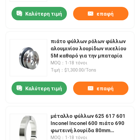
Καλύτερη τιμή
επαφή
Περίπου εμείς
Γύρος εργοστασίων
πιάτο φύλλων ρόλων φύλλων
αλουμινίου λουρίδων νικελίου
5M καθαρό για την μπαταρία
Ποιοτικός έλεγχος
MOQ：1-18 τόνοι
Τιμή：$1,300.00/Tons
Μας ελάτε σε επαφή με
Καλύτερη τιμή
επαφή
Ζητήστε ένα απόσπασμα
μέταλλο φύλλων 625 617 601
Κράμα ανοξείδωτου
Inconel Inconel 600 πιάτο 690
φωτεινή λουρίδα 80mm
Φύλλο πιάτων ανοξείδωτου
σπειρών κραμάτων 718 625
MOQ：1-18 τόνοι