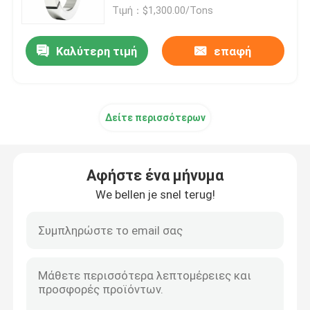
Τιμή：$1,300.00/Tons
Λουρίδα σπειρών ανοξείδωτου
Καλύτερη τιμή
επαφή
Διακοσμητικό σχεδιάγραμμα SS
Δείτε περισσότερων
Μπάρα ράβδου από ανοξείδωτο χάλυβα
Σωλήνας σωλήνων ανοξείδωτου
Αφήστε ένα μήνυμα
We bellen je snel terug!
Ρόλος καλωδίων ανοξείδωτου
Φύλλο χάλυβα κραμάτων
Σπείρα χάλυβα κραμάτων