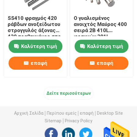
SS410 φραγμός 420
Ο γυαλισμένος
ράβδων ανοξείδωτου
ανοιχτός Μαύρος 400
στρογγυλός άξονας
σειρά 2B 410L
430 τραβηγμένος στο
φραγμών 301L
κρύο
ανοξείδωτου
Καλύτερη τιμή
Καλύτερη τιμή
επιφάνειας
επαφή
επαφή
Δείτε περισσότερων
Αρχική Σελίδα
Περίπου εμείς
επαφή
Desktop Site
Sitemap
Privacy Policy