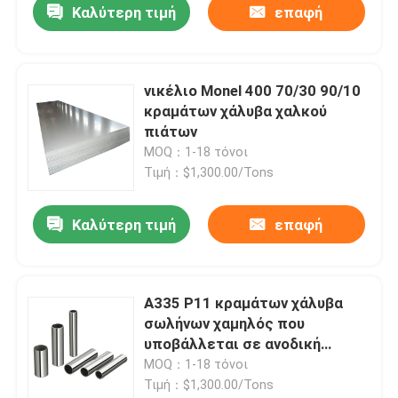
Καλύτερη τιμή
επαφή
νικέλιο Monel 400 70/30 90/10
κραμάτων χάλυβα χαλκού
πιάτων
MOQ：1-18 τόνοι
Τιμή：$1,300.00/Tons
Καλύτερη τιμή
επαφή
Σπίτι
A335 P11 κραμάτων χάλυβα
σωλήνων χαμηλός που
Προϊόντα
υποβάλλεται σε ανοδική
οξείδωση άνευ ραφής
MOQ：1-18 τόνοι
Τιμή：$1,300.00/Tons
Βίντεο