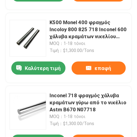
K500 Monel 400 φραγμός
Incoloy 800 825 718 Inconel 600
χάλυβα κραμάτων νικελίου
C276 στρογγυλός φραγμός
MOQ：1-18 τόνοι
Τιμή：$1,300.00/Tons
Καλύτερη τιμή
επαφή
Inconel 718 φραγμός χάλυβα
κραμάτων γύρω από το νικέλιο
Astm B670 N07718
MOQ：1-18 τόνοι
Τιμή：$1,300.00/Tons