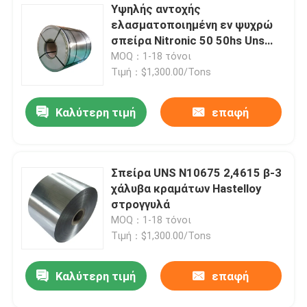
Υψηλής αντοχής
ελασματοποιημένη εν ψυχρώ
σπείρα Nitronic 50 50hs Uns
S20910 316 316l ανοξείδωτου
MOQ：1-18 τόνοι
Τιμή：$1,300.00/Tons
Καλύτερη τιμή
επαφή
Σπείρα UNS N10675 2,4615 β-3
χάλυβα κραμάτων Hastelloy
στρογγυλά
MOQ：1-18 τόνοι
Τιμή：$1,300.00/Tons
Καλύτερη τιμή
επαφή