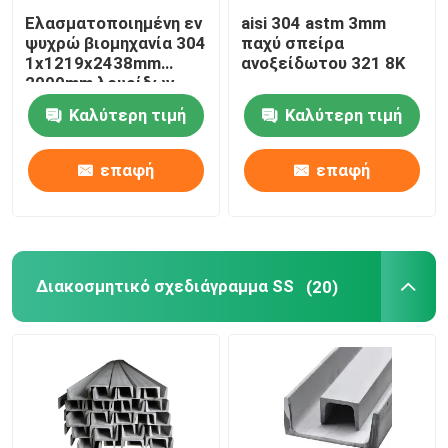
Ελασματοποιημένη εν
aisi 304 astm 3mm
ψυχρώ βιομηχανία 304
παχύ σπείρα
1x1219x2438mm
ανοξείδωτου 321 8K
2000mm λουρίδων
σπειρών ανοξείδωτου
Καλύτερη τιμή
Καλύτερη τιμή
HL
επαφή
επαφή
Διακοσμητικό σχεδιάγραμμα SS
(20)