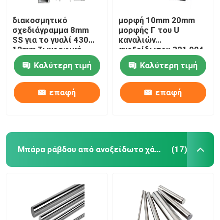
διακοσμητικό
μορφή 10mm 20mm
σχεδιάγραμμα 8mm
μορφής Γ του U
SS για το γυαλί 430
καναλιών
12mm ζωγραφική
ανοξείδωτου 321 904
ανατίναξης 904
304
Καλύτερη τιμή
Καλύτερη τιμή
επαφή
επαφή
Μπάρα ράβδου από ανοξείδωτο χάλυβα
(17)