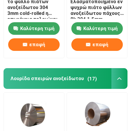
το φύλλο πιάτων
Ελασματοποιημένο εν
ανοξείδωτου 304
ψυχρώ πιάτο φύλλων
3mm cold-rolled η
ανοξείδωτου πάχους
επιφάνεια τελειώνει
8k 304 1.5mm
1500 χιλ.
Καλύτερη τιμή
Καλύτερη τιμή
επαφή
επαφή
Λουρίδα σπειρών ανοξείδωτου
(17)