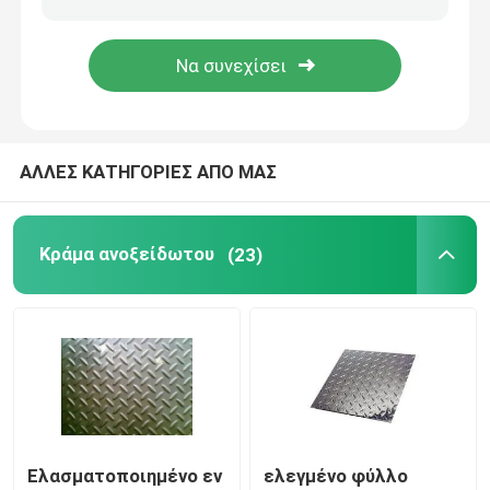
Λουρίδα χάλυβα κραμάτων
Φραγμός χάλυβα κραμάτων
ΑΛΛΕΣ ΚΑΤΗΓΟΡΙΕΣ ΑΠΟ ΜΑΣ
Σωλήνας χάλυβα κραμάτων
Κράμα ανοξείδωτου
(23)
Σπείρα αργιλίου
Φύλλο πιάτων αργιλίου
Φραγμός αργιλίου
Ελασματοποιημένο εν
ελεγμένο φύλλο