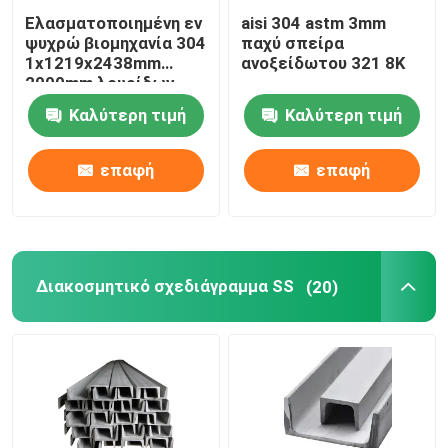
Ελασματοποιημένη εν
aisi 304 astm 3mm
ψυχρώ βιομηχανία 304
παχύ σπείρα
1x1219x2438mm
ανοξείδωτου 321 8K
2000mm λουρίδων
σπειρών ανοξείδωτου
Καλύτερη τιμή
Καλύτερη τιμή
HL
επαφή
επαφή
Διακοσμητικό σχεδιάγραμμα SS
(20)