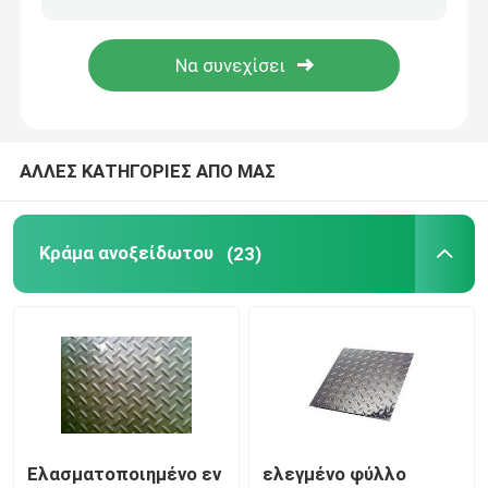
Λουρίδα χάλυβα κραμάτων
Φραγμός χάλυβα κραμάτων
ΑΛΛΕΣ ΚΑΤΗΓΟΡΙΕΣ ΑΠΟ ΜΑΣ
Σωλήνας χάλυβα κραμάτων
Κράμα ανοξείδωτου
(23)
Σπείρα αργιλίου
Φύλλο πιάτων αργιλίου
Φραγμός αργιλίου
Ελασματοποιημένο εν
ελεγμένο φύλλο