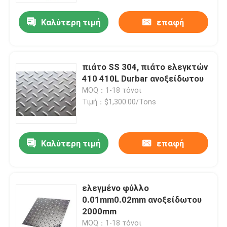
Καλύτερη τιμή
επαφή
Περίπου εμείς
Γύρος εργοστασίων
πιάτο SS 304, πιάτο ελεγκτών
410 410L Durbar ανοξείδωτου
MOQ：1-18 τόνοι
Ποιοτικός έλεγχος
Τιμή：$1,300.00/Tons
Μας ελάτε σε επαφή με
Καλύτερη τιμή
επαφή
Ζητήστε ένα απόσπασμα
ελεγμένο φύλλο
Κράμα ανοξείδωτου
0.01mm0.02mm ανοξείδωτου
2000mm
Φύλλο πιάτων ανοξείδωτου
MOQ：1-18 τόνοι