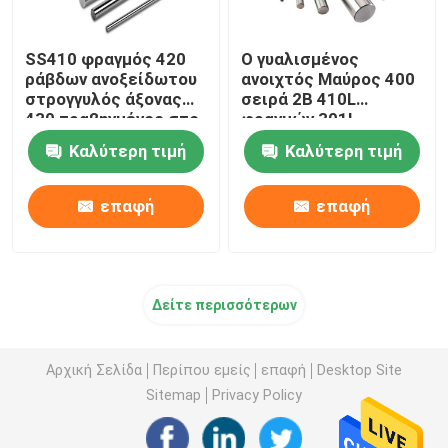
SS410 φραγμός 420
Ο γυαλισμένος
ράβδων ανοξείδωτου
ανοιχτός Μαύρος 400
στρογγυλός άξονας
σειρά 2B 410L
430 τραβηγμένος στο
φραγμών 301L
κρύο
ανοξείδωτου
Καλύτερη τιμή
Καλύτερη τιμή
επιφάνειας
επαφή
επαφή
Δείτε περισσότερων
Αρχική Σελίδα
Περίπου εμείς
επαφή
Desktop Site
Sitemap
Privacy Policy