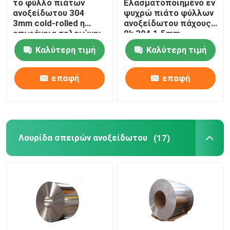
το φύλλο πιάτων
Ελασματοποιημένο εν
ανοξείδωτου 304
ψυχρώ πιάτο φύλλων
3mm cold-rolled η
ανοξείδωτου πάχους
επιφάνεια τελειώνει
8k 304 1.5mm
1500 χιλ.
Καλύτερη τιμή
Καλύτερη τιμή
επαφή
επαφή
Λουρίδα σπειρών ανοξείδωτου
(17)