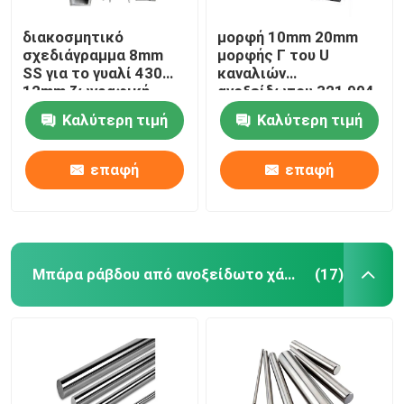
διακοσμητικό
μορφή 10mm 20mm
σχεδιάγραμμα 8mm
μορφής Γ του U
SS για το γυαλί 430
καναλιών
12mm ζωγραφική
ανοξείδωτου 321 904
ανατίναξης 904
304
Καλύτερη τιμή
Καλύτερη τιμή
επαφή
επαφή
Μπάρα ράβδου από ανοξείδωτο χάλυβα
(17)