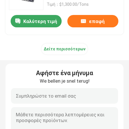
Τιμή：$1,300.00/Tons
Λουρίδα σπειρών ανοξείδωτου
Καλύτερη τιμή
επαφή
Διακοσμητικό σχεδιάγραμμα SS
Δείτε περισσότερων
Μπάρα ράβδου από ανοξείδωτο χάλυβα
Σωλήνας σωλήνων ανοξείδωτου
Αφήστε ένα μήνυμα
We bellen je snel terug!
Ρόλος καλωδίων ανοξείδωτου
Φύλλο χάλυβα κραμάτων
Σπείρα χάλυβα κραμάτων